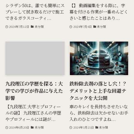
シラザン50は、誰でも簡単にス
【】 動画編集をする際に、字
プレーして拭き取るだけで施工
幕を付ける作業が一番めんどく
できるガラスコーティ...
さいと感じたことはあり...
2024年7月12日
未分類
2024年7月4日
未分類
九段理江の学歴を探る：大
鉄粉除去剤の落とし穴！？
学での学びが作品に与えた
デメリットと上手な回避テ
影響
クニックを大公開
【九段理江 大学とプロフィー
車のキレイを長持ちさせたいな
ルの謎】 九段理江さんの学歴
ら、鉄粉除去は欠かせないお手
やプロフィールには謎が...
入れのひとつですよね...
2024年6月20日
未分類
2024年3月21日
未分類