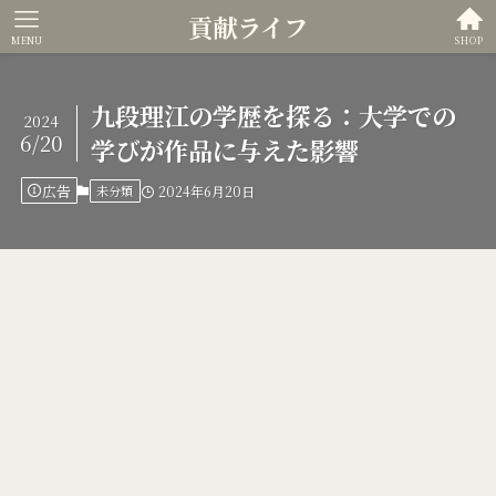
貢献ライフ
MENU
SHOP
九段理江の学歴を探る：大学での
2024
6/20
学びが作品に与えた影響
広告
未分類
2024年6月20日